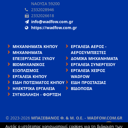
ΝΑΟΥΣΑ 59200
2332028946
2332026618
info@wadfow.com.gr
https://wadfow.com.gr
ΜΗΧΑΝΗΜΑΤΑ ΚΗΠΟΥ
ΕΡΓΑΛΕΙΑ ΑΕΡΟΣ -
ΜΗΧΑΝΗΜΑΤΑ
ΑΕΡΟΣΥΜΠΙΕΣΤΕΣ
ΕΠΕΞΕΡΓΑΣΙΑΣ ΞΥΛΟΥ
ΔΟΜΙΚΑ ΜΗΧΑΝΗΜΑΤΑ
ΒΙΟΜΗΧΑΝΙΚΟΣ
ΕΡΓΑΛΕΙΑ ΣΥΝΕΡΓΕΙΟΥ
ΕΞΟΠΛΙΣΜΟΣ
ΕΡΓΑΛΕΙΑ ΧΕΙΡΟΣ
ΕΡΓΑΛΕΙΑ ΚΗΠΟΥ
WADFOW
ΕΙΔΗ ΠΟΤΙΣΜΑΤΟΣ ΚΗΠΟΥ
ΕΙΔΗ ΠΡΟΣΤΑΣΙΑΣ
ΗΛΕΚΤΡΙΚΑ ΕΡΓΑΛΕΙΑ
ΒΙΔΟΠΟΙΙΑ
ΣΥΓΚΟΛΛΗΣΗ - ΦΟΡΤΙΣΗ
©
2023-2026
ΜΠΑΞΕΒΑΝΟΣ Φ. & Μ. Ο.Ε. - WADFOW.COM.GR
ΌΡΟΙ ΧΡΉΣΗΣ
•
ΠΟΛΙΤΙΚΉ ΑΠΟΡΡΉΤΟΥ
•
ΧΡΉΣΗ COOKIES
Αυτός ο ιστότοπος χρησιμοποιεί cookies για τη διάκριση των