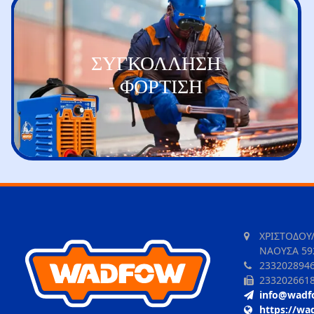
ΣΥΓΚΟΛΛΗΣΗ
- ΦΟΡΤΙΣΗ
ΧΡΙΣΤΟΔΟΥ
ΝΑΟΥΣΑ 59
233202894
233202661
info@wadf
https://wa