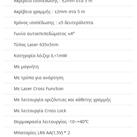
Ακρίβεια ισοπέδωσης : ±2mm στα 5 m
Ακρίβεια γραμμής : ±2mm στα 5 m
Χρόνος ισοπέδωσης : ≤5 δευτερόλεπτα
Γωνία αυτοεπιπεδώματος ≤4°
Τύπος Laser 635±5nm
Κατηγορία λέιζερ Ⅱ,<1mW
Με μαγνήτη
Με τρύπα για ανάρτηση
Με Laser Cross Function
Με λειτουργία οριζόντιας και κάθετης γραμμής
Με λειτουργία Cross Lock
Θερμοκρασία λειτουργίας -10~+40℃
Μπαταρίες LR6 AA(1,5V) * 2