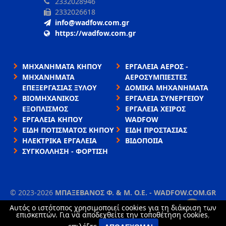
2332028946
2332026618
info@wadfow.com.gr
https://wadfow.com.gr
ΜΗΧΑΝΗΜΑΤΑ ΚΗΠΟΥ
ΕΡΓΑΛΕΙΑ ΑΕΡΟΣ -
ΜΗΧΑΝΗΜΑΤΑ
ΑΕΡΟΣΥΜΠΙΕΣΤΕΣ
ΕΠΕΞΕΡΓΑΣΙΑΣ ΞΥΛΟΥ
ΔΟΜΙΚΑ ΜΗΧΑΝΗΜΑΤΑ
ΒΙΟΜΗΧΑΝΙΚΟΣ
ΕΡΓΑΛΕΙΑ ΣΥΝΕΡΓΕΙΟΥ
ΕΞΟΠΛΙΣΜΟΣ
ΕΡΓΑΛΕΙΑ ΧΕΙΡΟΣ
ΕΡΓΑΛΕΙΑ ΚΗΠΟΥ
WADFOW
ΕΙΔΗ ΠΟΤΙΣΜΑΤΟΣ ΚΗΠΟΥ
ΕΙΔΗ ΠΡΟΣΤΑΣΙΑΣ
ΗΛΕΚΤΡΙΚΑ ΕΡΓΑΛΕΙΑ
ΒΙΔΟΠΟΙΙΑ
ΣΥΓΚΟΛΛΗΣΗ - ΦΟΡΤΙΣΗ
©
2023-2026
ΜΠΑΞΕΒΑΝΟΣ Φ. & Μ. Ο.Ε. - WADFOW.COM.GR
ΌΡΟΙ ΧΡΉΣΗΣ
•
ΠΟΛΙΤΙΚΉ ΑΠΟΡΡΉΤΟΥ
•
ΧΡΉΣΗ COOKIES
Αυτός ο ιστότοπος χρησιμοποιεί cookies για τη διάκριση των
×
επισκεπτών. Για να αποδεχθείτε την τοποθέτηση cookies,
TORUS website