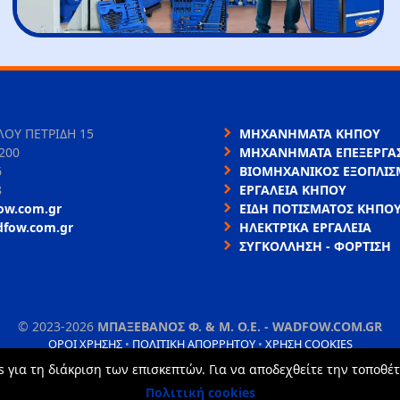
ΛΟΥ ΠΕΤΡΙΔΗ 15
ΜΗΧΑΝΗΜΑΤΑ ΚΗΠΟΥ
200
ΜΗΧΑΝΗΜΑΤΑ ΕΠΕΞΕΡΓΑΣ
6
ΒΙΟΜΗΧΑΝΙΚΟΣ ΕΞΟΠΛΙΣ
8
ΕΡΓΑΛΕΙΑ ΚΗΠΟΥ
ow.com.gr
ΕΙΔΗ ΠΟΤΙΣΜΑΤΟΣ ΚΗΠΟ
dfow.com.gr
ΗΛΕΚΤΡΙΚΑ ΕΡΓΑΛΕΙΑ
ΣΥΓΚΟΛΛΗΣΗ - ΦΟΡΤΙΣΗ
©
2023-2026
ΜΠΑΞΕΒΑΝΟΣ Φ. & Μ. Ο.Ε. - WADFOW.COM.GR
ΌΡΟΙ ΧΡΉΣΗΣ
•
ΠΟΛΙΤΙΚΉ ΑΠΟΡΡΉΤΟΥ
•
ΧΡΉΣΗ COOKIES
s για τη διάκριση των επισκεπτών. Για να αποδεχθείτε την τοποθέτ
Πολιτική cookies