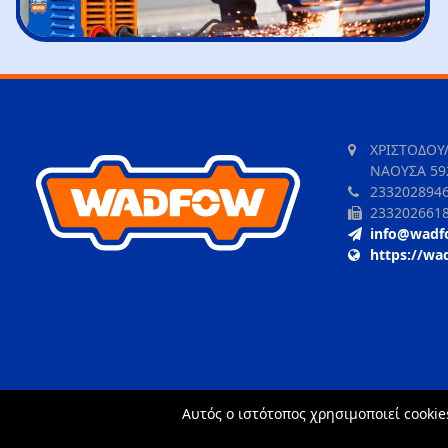
ΧΡΙΣΤΟΔΟΥ
ΝΑΟΥΣΑ 59
233202894
233202661
info@wadf
https://wa
Αυτός ο ιστότοπος χρησιμοποιεί cookie
TORUS website