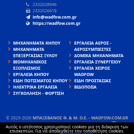
2332028946
2332026618
info@wadfow.com.gr
https://wadfow.com.gr
ΜΗΧΑΝΗΜΑΤΑ ΚΗΠΟΥ
ΕΡΓΑΛΕΙΑ ΑΕΡΟΣ -
ΜΗΧΑΝΗΜΑΤΑ
ΑΕΡΟΣΥΜΠΙΕΣΤΕΣ
ΕΠΕΞΕΡΓΑΣΙΑΣ ΞΥΛΟΥ
ΔΟΜΙΚΑ ΜΗΧΑΝΗΜΑΤΑ
ΒΙΟΜΗΧΑΝΙΚΟΣ
ΕΡΓΑΛΕΙΑ ΣΥΝΕΡΓΕΙΟΥ
ΕΞΟΠΛΙΣΜΟΣ
ΕΡΓΑΛΕΙΑ ΧΕΙΡΟΣ
ΕΡΓΑΛΕΙΑ ΚΗΠΟΥ
WADFOW
ΕΙΔΗ ΠΟΤΙΣΜΑΤΟΣ ΚΗΠΟΥ
ΕΙΔΗ ΠΡΟΣΤΑΣΙΑΣ
ΗΛΕΚΤΡΙΚΑ ΕΡΓΑΛΕΙΑ
ΒΙΔΟΠΟΙΙΑ
ΣΥΓΚΟΛΛΗΣΗ - ΦΟΡΤΙΣΗ
©
2023-2026
ΜΠΑΞΕΒΑΝΟΣ Φ. & Μ. Ο.Ε. - WADFOW.COM.GR
ΌΡΟΙ ΧΡΉΣΗΣ
•
ΠΟΛΙΤΙΚΉ ΑΠΟΡΡΉΤΟΥ
•
ΧΡΉΣΗ COOKIES
Αυτός ο ιστότοπος χρησιμοποιεί cookies για τη διάκριση των
×
επισκεπτών. Για να αποδεχθείτε την τοποθέτηση cookies,