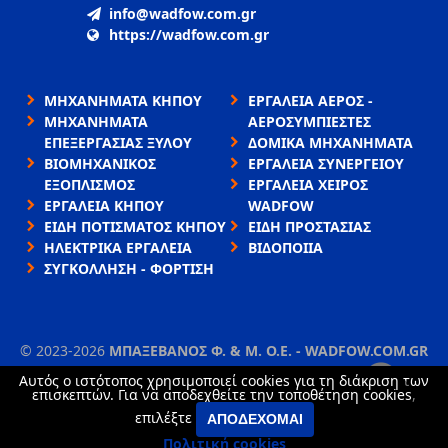
info@wadfow.com.gr
https://wadfow.com.gr
ΜΗΧΑΝΗΜΑΤΑ ΚΗΠΟΥ
ΕΡΓΑΛΕΙΑ ΑΕΡΟΣ -
ΜΗΧΑΝΗΜΑΤΑ
ΑΕΡΟΣΥΜΠΙΕΣΤΕΣ
ΕΠΕΞΕΡΓΑΣΙΑΣ ΞΥΛΟΥ
ΔΟΜΙΚΑ ΜΗΧΑΝΗΜΑΤΑ
ΒΙΟΜΗΧΑΝΙΚΟΣ
ΕΡΓΑΛΕΙΑ ΣΥΝΕΡΓΕΙΟΥ
ΕΞΟΠΛΙΣΜΟΣ
ΕΡΓΑΛΕΙΑ ΧΕΙΡΟΣ
ΕΡΓΑΛΕΙΑ ΚΗΠΟΥ
WADFOW
ΕΙΔΗ ΠΟΤΙΣΜΑΤΟΣ ΚΗΠΟΥ
ΕΙΔΗ ΠΡΟΣΤΑΣΙΑΣ
ΗΛΕΚΤΡΙΚΑ ΕΡΓΑΛΕΙΑ
ΒΙΔΟΠΟΙΙΑ
ΣΥΓΚΟΛΛΗΣΗ - ΦΟΡΤΙΣΗ
©
2023-2026
ΜΠΑΞΕΒΑΝΟΣ Φ. & Μ. Ο.Ε. - WADFOW.COM.GR
ΌΡΟΙ ΧΡΉΣΗΣ
•
ΠΟΛΙΤΙΚΉ ΑΠΟΡΡΉΤΟΥ
•
ΧΡΉΣΗ COOKIES
Αυτός ο ιστότοπος χρησιμοποιεί cookies για τη διάκριση των
×
επισκεπτών. Για να αποδεχθείτε την τοποθέτηση cookies,
TORUS website
επιλέξτε
ΑΠΟΔΈΧΟΜΑΙ
Πολιτική cookies