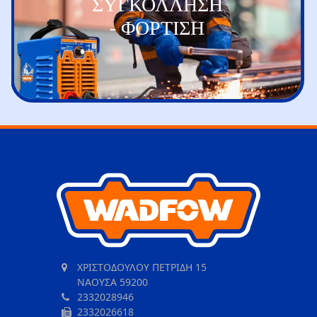
ΣΥΓΚΟΛΛΗΣΗ
- ΦΟΡΤΙΣΗ
ΧΡΙΣΤΟΔΟΥΛΟΥ ΠΕΤΡΙΔΗ 15
ΝΑΟΥΣΑ 59200
2332028946
2332026618