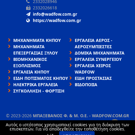
2332028946
2332026618
info@wadfow.com.gr
https://wadfow.com.gr
ΜΗΧΑΝΗΜΑΤΑ ΚΗΠΟΥ
ΕΡΓΑΛΕΙΑ ΑΕΡΟΣ -
ΜΗΧΑΝΗΜΑΤΑ
ΑΕΡΟΣΥΜΠΙΕΣΤΕΣ
ΕΠΕΞΕΡΓΑΣΙΑΣ ΞΥΛΟΥ
ΔΟΜΙΚΑ ΜΗΧΑΝΗΜΑΤΑ
ΒΙΟΜΗΧΑΝΙΚΟΣ
ΕΡΓΑΛΕΙΑ ΣΥΝΕΡΓΕΙΟΥ
ΕΞΟΠΛΙΣΜΟΣ
ΕΡΓΑΛΕΙΑ ΧΕΙΡΟΣ
ΕΡΓΑΛΕΙΑ ΚΗΠΟΥ
WADFOW
ΕΙΔΗ ΠΟΤΙΣΜΑΤΟΣ ΚΗΠΟΥ
ΕΙΔΗ ΠΡΟΣΤΑΣΙΑΣ
ΗΛΕΚΤΡΙΚΑ ΕΡΓΑΛΕΙΑ
ΒΙΔΟΠΟΙΙΑ
ΣΥΓΚΟΛΛΗΣΗ - ΦΟΡΤΙΣΗ
©
2023-2026
ΜΠΑΞΕΒΑΝΟΣ Φ. & Μ. Ο.Ε. - WADFOW.COM.GR
ΌΡΟΙ ΧΡΉΣΗΣ
•
ΠΟΛΙΤΙΚΉ ΑΠΟΡΡΉΤΟΥ
•
ΧΡΉΣΗ COOKIES
Αυτός ο ιστότοπος χρησιμοποιεί cookies για τη διάκριση των
×
επισκεπτών. Για να αποδεχθείτε την τοποθέτηση cookies,
TORUS website