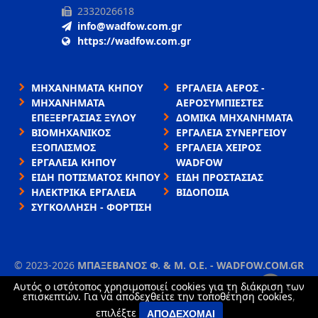
2332026618
info@wadfow.com.gr
https://wadfow.com.gr
ΜΗΧΑΝΗΜΑΤΑ ΚΗΠΟΥ
ΕΡΓΑΛΕΙΑ ΑΕΡΟΣ -
ΜΗΧΑΝΗΜΑΤΑ
ΑΕΡΟΣΥΜΠΙΕΣΤΕΣ
ΕΠΕΞΕΡΓΑΣΙΑΣ ΞΥΛΟΥ
ΔΟΜΙΚΑ ΜΗΧΑΝΗΜΑΤΑ
ΒΙΟΜΗΧΑΝΙΚΟΣ
ΕΡΓΑΛΕΙΑ ΣΥΝΕΡΓΕΙΟΥ
ΕΞΟΠΛΙΣΜΟΣ
ΕΡΓΑΛΕΙΑ ΧΕΙΡΟΣ
ΕΡΓΑΛΕΙΑ ΚΗΠΟΥ
WADFOW
ΕΙΔΗ ΠΟΤΙΣΜΑΤΟΣ ΚΗΠΟΥ
ΕΙΔΗ ΠΡΟΣΤΑΣΙΑΣ
ΗΛΕΚΤΡΙΚΑ ΕΡΓΑΛΕΙΑ
ΒΙΔΟΠΟΙΙΑ
ΣΥΓΚΟΛΛΗΣΗ - ΦΟΡΤΙΣΗ
©
2023-2026
ΜΠΑΞΕΒΑΝΟΣ Φ. & Μ. Ο.Ε. - WADFOW.COM.GR
ΌΡΟΙ ΧΡΉΣΗΣ
•
ΠΟΛΙΤΙΚΉ ΑΠΟΡΡΉΤΟΥ
•
ΧΡΉΣΗ COOKIES
Αυτός ο ιστότοπος χρησιμοποιεί cookies για τη διάκριση των
×
επισκεπτών. Για να αποδεχθείτε την τοποθέτηση cookies,
TORUS website
επιλέξτε
ΑΠΟΔΈΧΟΜΑΙ