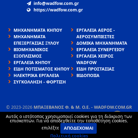
info@wadfow.com.gr
https://wadfow.com.gr
ΜΗΧΑΝΗΜΑΤΑ ΚΗΠΟΥ
ΕΡΓΑΛΕΙΑ ΑΕΡΟΣ -
ΜΗΧΑΝΗΜΑΤΑ
ΑΕΡΟΣΥΜΠΙΕΣΤΕΣ
ΕΠΕΞΕΡΓΑΣΙΑΣ ΞΥΛΟΥ
ΔΟΜΙΚΑ ΜΗΧΑΝΗΜΑΤΑ
ΒΙΟΜΗΧΑΝΙΚΟΣ
ΕΡΓΑΛΕΙΑ ΣΥΝΕΡΓΕΙΟΥ
ΕΞΟΠΛΙΣΜΟΣ
ΕΡΓΑΛΕΙΑ ΧΕΙΡΟΣ
ΕΡΓΑΛΕΙΑ ΚΗΠΟΥ
WADFOW
ΕΙΔΗ ΠΟΤΙΣΜΑΤΟΣ ΚΗΠΟΥ
ΕΙΔΗ ΠΡΟΣΤΑΣΙΑΣ
ΗΛΕΚΤΡΙΚΑ ΕΡΓΑΛΕΙΑ
ΒΙΔΟΠΟΙΙΑ
ΣΥΓΚΟΛΛΗΣΗ - ΦΟΡΤΙΣΗ
©
2023-2026
ΜΠΑΞΕΒΑΝΟΣ Φ. & Μ. Ο.Ε. - WADFOW.COM.GR
ΌΡΟΙ ΧΡΉΣΗΣ
•
ΠΟΛΙΤΙΚΉ ΑΠΟΡΡΉΤΟΥ
•
ΧΡΉΣΗ COOKIES
Αυτός ο ιστότοπος χρησιμοποιεί cookies για τη διάκριση των
×
επισκεπτών. Για να αποδεχθείτε την τοποθέτηση cookies,
TORUS website
επιλέξτε
ΑΠΟΔΈΧΟΜΑΙ
Πολιτική cookies