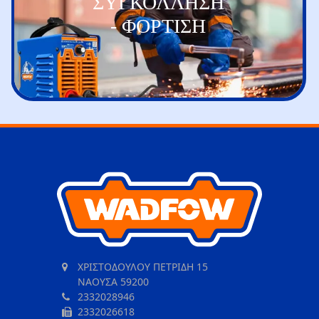
ΣΥΓΚΟΛΛΗΣΗ
- ΦΟΡΤΙΣΗ
ΧΡΙΣΤΟΔΟΥΛΟΥ ΠΕΤΡΙΔΗ 15
ΝΑΟΥΣΑ 59200
2332028946
2332026618