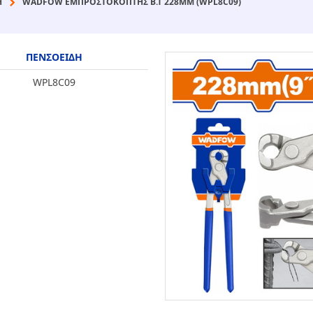
Η
WADFOW ΕΜΠΡΟΣΤΟΚΟΠΤΗΣ Β.Τ 228MM (WPL8C09)
ΠΕΝΣΟΕΙΔΗ
WPL8C09