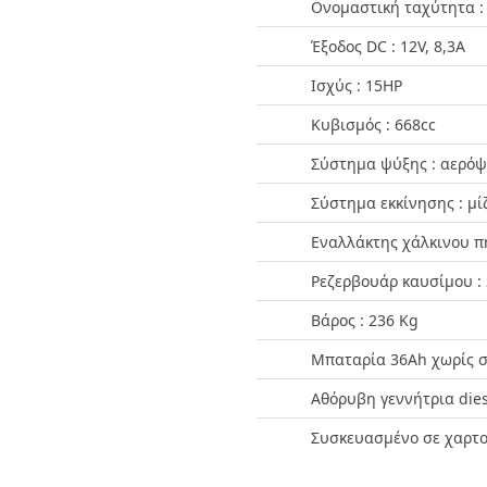
Ονομαστική ταχύτητα :
Έξοδος DC : 12V, 8,3A
Ισχύς : 15HP
Κυβισμός : 668cc
Σύστημα ψύξης : αερό
Σύστημα εκκίνησης : μί
Εναλλάκτης χάλκινου π
Ρεζερβουάρ καυσίμου : 
Bάρος : 236 Kg
Μπαταρία 36Ah χωρίς 
Αθόρυβη γεννήτρια dies
Συσκευασμένο σε χαρτο