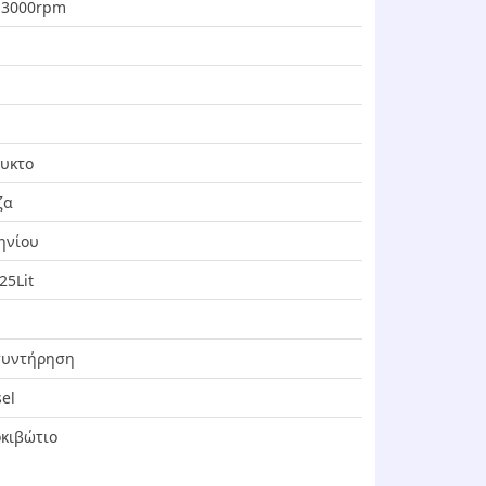
 3000rpm
ψυκτο
ζα
ηνίου
25Lit
συντήρηση
el
κιβώτιο