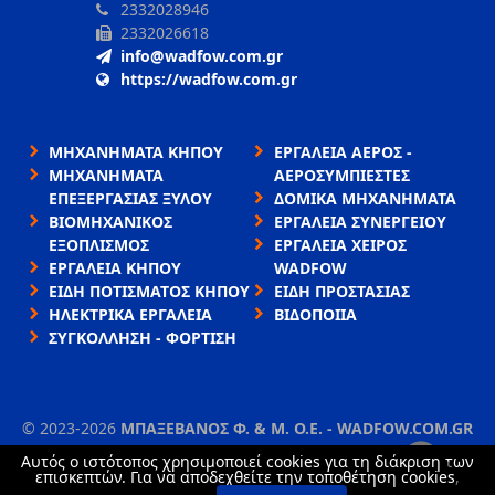
2332028946
2332026618
info@wadfow.com.gr
https://wadfow.com.gr
ΜΗΧΑΝΗΜΑΤΑ ΚΗΠΟΥ
ΕΡΓΑΛΕΙΑ ΑΕΡΟΣ -
ΜΗΧΑΝΗΜΑΤΑ
ΑΕΡΟΣΥΜΠΙΕΣΤΕΣ
ΕΠΕΞΕΡΓΑΣΙΑΣ ΞΥΛΟΥ
ΔΟΜΙΚΑ ΜΗΧΑΝΗΜΑΤΑ
ΒΙΟΜΗΧΑΝΙΚΟΣ
ΕΡΓΑΛΕΙΑ ΣΥΝΕΡΓΕΙΟΥ
ΕΞΟΠΛΙΣΜΟΣ
ΕΡΓΑΛΕΙΑ ΧΕΙΡΟΣ
ΕΡΓΑΛΕΙΑ ΚΗΠΟΥ
WADFOW
ΕΙΔΗ ΠΟΤΙΣΜΑΤΟΣ ΚΗΠΟΥ
ΕΙΔΗ ΠΡΟΣΤΑΣΙΑΣ
ΗΛΕΚΤΡΙΚΑ ΕΡΓΑΛΕΙΑ
ΒΙΔΟΠΟΙΙΑ
ΣΥΓΚΟΛΛΗΣΗ - ΦΟΡΤΙΣΗ
©
2023-2026
ΜΠΑΞΕΒΑΝΟΣ Φ. & Μ. Ο.Ε. - WADFOW.COM.GR
ΌΡΟΙ ΧΡΉΣΗΣ
•
ΠΟΛΙΤΙΚΉ ΑΠΟΡΡΉΤΟΥ
•
ΧΡΉΣΗ COOKIES
Αυτός ο ιστότοπος χρησιμοποιεί cookies για τη διάκριση των
×
επισκεπτών. Για να αποδεχθείτε την τοποθέτηση cookies,