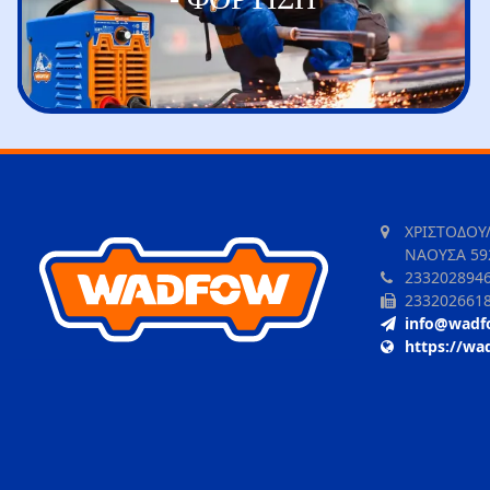
ΧΡΙΣΤΟΔΟΥ
ΝΑΟΥΣΑ 59
233202894
233202661
info@wadf
https://wa