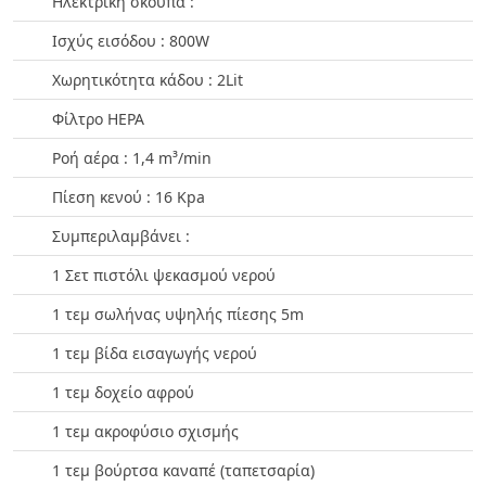
Ηλεκτρική σκούπα :
Ισχύς εισόδου : 800W
Χωρητικότητα κάδου : 2Lit
Φίλτρο HEPA
Ροή αέρα : 1,4 m³/min
Πίεση κενού : 16 Kpa
Συμπεριλαμβάνει :
1 Σετ πιστόλι ψεκασμού νερού
1 τεμ σωλήνας υψηλής πίεσης 5m
1 τεμ βίδα εισαγωγής νερού
1 τεμ δοχείο αφρού
1 τεμ ακροφύσιο σχισμής
1 τεμ βούρτσα καναπέ (ταπετσαρία)